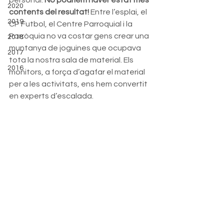
personal. 
No podríem haver estat més 
2020
contents del resultat!
 Entre l’esplai, el 
2019
CP Futbol, el Centre Parroquial i la 
Parròquia no va costar gens crear una 
2018
muntanya de joguines que ocupava 
2017
tota la nostra sala de material. Els 
2016
monitors, a força d’agafar el material 
per a les activitats, ens hem convertit 
en experts d’escalada.