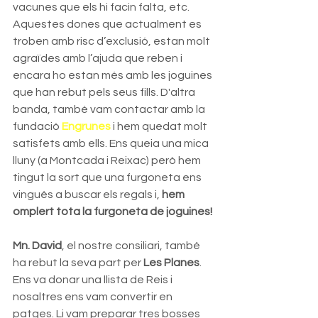
vacunes que els hi facin falta, etc. 
Aquestes dones que actualment es 
troben amb risc d’exclusió, estan molt 
agraïdes amb l’ajuda que reben i 
encara ho estan més amb les joguines 
que han rebut pels seus fills. D'altra 
banda, també vam contactar amb la 
fundació 
Engrunes
 i hem quedat molt 
satisfets amb ells. Ens queia una mica 
lluny (a Montcada i Reixac) però hem 
tingut la sort que una furgoneta ens 
vingués a buscar els regals i, 
hem 
omplert tota la furgoneta de joguines!
Mn. David
, el nostre consiliari, també 
ha rebut la seva part per 
Les Planes
. 
Ens va donar una llista de Reis i 
nosaltres ens vam convertir en 
patges. Li vam preparar tres bosses 