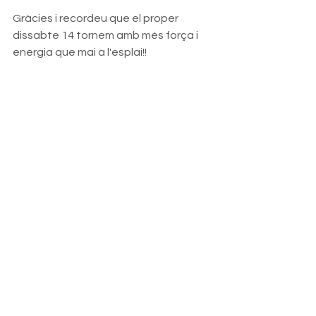
Gràcies i recordeu que el proper 
dissabte 14 tornem amb més força i 
energia que mai a l'esplai!!
2017
Mostra-ho tot
Entrades recents