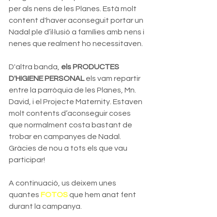
per als nens de les Planes. Està molt 
content d'haver aconseguit portar un 
Nadal ple d’il·lusió a famílies amb nens i 
nenes que realment ho necessitaven.
D'altra banda, 
els PRODUCTES 
D'HIGIENE PERSONAL
 els vam repartir 
entre la parròquia de les Planes, Mn. 
David, i el Projecte Maternity. Estaven 
molt contents d’aconseguir coses 
que normalment costa bastant de 
trobar en campanyes de Nadal. 
Gràcies de nou a tots els que vau 
participar!
A continuació, us deixem unes 
quantes 
FOTOS
 que hem anat fent 
durant la campanya.