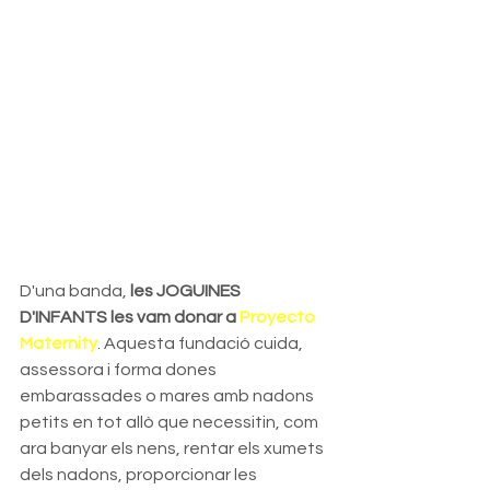
D'una banda, 
les JOGUINES 
D'INFANTS les vam donar a 
Proyecto 
Maternity
. Aquesta fundació cuida, 
assessora i forma dones 
embarassades o mares amb nadons 
petits en tot allò que necessitin, com 
ara banyar els nens, rentar els xumets 
dels nadons, proporcionar les 