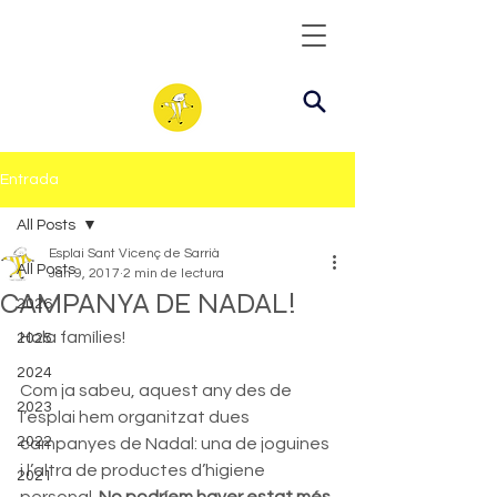
Entrada
All Posts
Esplai Sant Vicenç de Sarrià
All Posts
Jan 9, 2017
2 min de lectura
CAMPANYA DE NADAL!
2026
Hola famílies!
2025
2024
Com ja sabeu, aquest any des de 
2023
l’esplai hem organitzat dues 
2022
campanyes de Nadal: una de joguines 
i l’altra de productes d’higiene 
2021