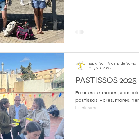
Esplai Sant Vicenç de Sarrià
May 20, 2025
PASTISSOS 2025
Fa unes setmanes, vam celeb
pastissos. Pares, mares, nen
boníssims...