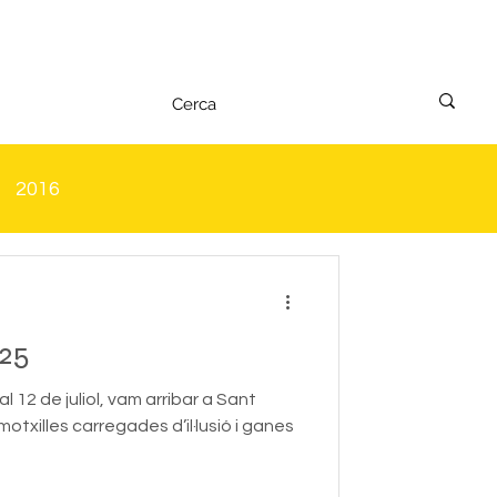
2016
25
l 12 de juliol, vam arribar a Sant
otxilles carregades d’il·lusió i ganes