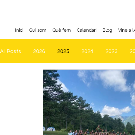
Inici
Qui som
Què fem
Calendari
Blog
Vine a l'
All Posts
2026
2025
2024
2023
2