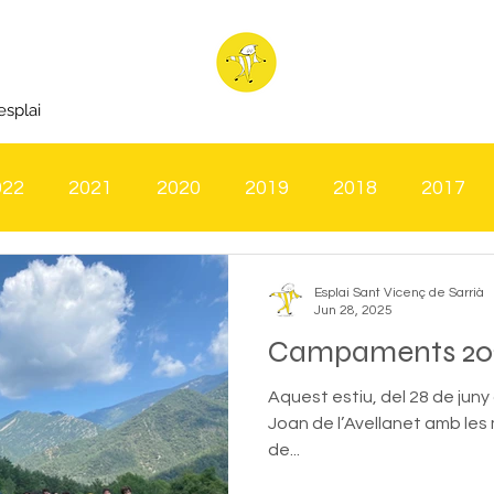
esplai
022
2021
2020
2019
2018
2017
Esplai Sant Vicenç de Sarrià
Jun 28, 2025
Campaments 20
Aquest estiu, del 28 de juny a
Joan de l’Avellanet amb les m
de...