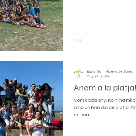
Esplai Sant Vicenç de Sarrià
May 24, 2025
Anem a la platja
Com cada any, no hi ha mill
amb un bon dia de platja! An
en una...