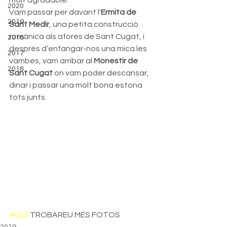
molt agradable. 
2020
Vam passar per davant l'
Ermita de 
2019
Sant Medir
, una petita construcció 
romànica als afores de Sant Cugat, i 
2018
després d’enfangar-nos una mica les 
2017
vambes, vam arribar al 
Monestir de 
2016
Sant Cugat
 on vam poder descansar, 
dinar i passar una molt bona estona 
tots junts.
AQUÍ
 TROBAREU MÉS FOTOS
2019