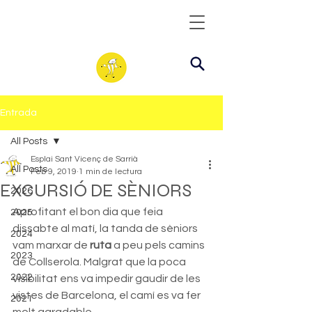
Entrada
All Posts
Esplai Sant Vicenç de Sarrià
All Posts
Feb 9, 2019
1 min de lectura
EXCURSIÓ DE SÈNIORS
2026
Aprofitant el bon dia que feia 
2025
dissabte al matí, la tanda de sèniors 
2024
vam marxar de
 ruta
 a peu pels camins 
2023
de Collserola. Malgrat que la poca 
2022
visibilitat ens va impedir gaudir de les 
vistes de Barcelona, el camí es va fer 
2021