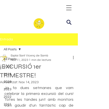
Entrada
All Posts
Esplai Sant Vicenç de Sarrià
All Posts
Nov 11, 2023
1 min de lectura
¡EXCURSIÓ 1er
2026
TRIMESTRE!
2025
2024
Actualitzat:
Nov 14, 2023
Ja fa dues setmanes que vam 
2023
celebrar la primera excursió del curs!  
2022
Totes les tandes junt amb monitors 
2021
vam gaudir d'un fantàstic cap de 