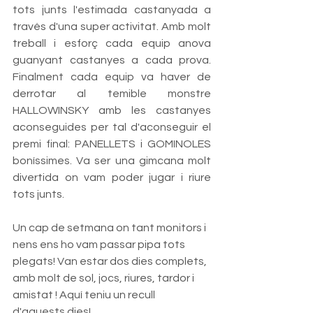
tots junts l'estimada castanyada a 
través d'una super activitat. Amb molt 
treball i esforç cada equip anova 
guanyant castanyes a cada prova. 
Finalment cada equip va haver de 
derrotar al temible monstre 
HALLOWINSKY amb les castanyes 
aconseguides per tal d'aconseguir el 
premi final: PANELLETS i GOMINOLES 
boníssimes. Va ser una gimcana molt 
divertida on vam poder jugar i riure 
tots junts. 
Un cap de setmana on tant monitors i 
nens ens ho vam passar pipa tots 
plegats! Van estar dos dies complets, 
amb molt de sol, jocs, riures, tardor i 
amistat ! Aquí teniu un recull 
d'aquests dies! 