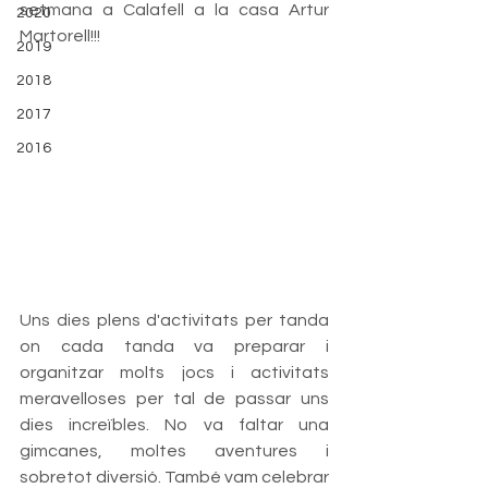
setmana a Calafell a la casa Artur 
2020
Martorell!!! 
2019
2018
2017
2016
Uns dies plens d'activitats per tanda 
on cada tanda va preparar i 
organitzar molts jocs i activitats 
meravelloses per tal de passar uns 
dies increïbles. No va faltar una 
gimcanes, moltes aventures i 
sobretot diversió. També vam celebrar 